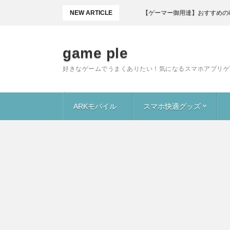
NEW ARTICLE
【ゲーマー御用達】おすすめのiPhoneス
game ple
好きなゲームでうまくありたい！気になるスマホアプリゲ
ARKモバイル
スマホ快適グッズ
恐竜
キブル
洞窟
食材
ガイド
便利グッズ