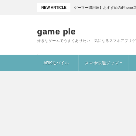
NEW ARTICLE
【ゲーマー御用達】おすすめのiPhoneスマホケース
game ple
好きなゲームでうまくありたい！気になるスマホアプリゲ
ARKモバイル
スマホ快適グッズ
恐竜
キブル
洞窟
食材
ガイド
便利グッズ