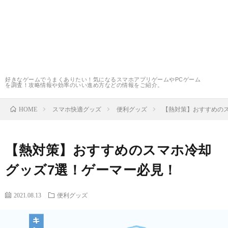
ル
ス
好きなゲームでうまくありたい！気になるスマホアプリゲームやPCゲーム
を調査！攻略情報や効率のいい進め方などの情報をご紹介。
マ
HOME
スマホ快適グッズ
便利グッズ
【熱対策】おすすめの
ホ
ト
快
ピ
【熱対策】おすすめのスマホ冷却
グッズ7選！ゲーマー必見！
適
ッ
2021.08.13
便利グッズ
グ
ク
ッ
ス