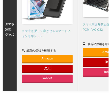
スマホ
スマホ用過熱防止保
冷却
PCM-PAC C32
スマ冷え 貼って剥がせるスマートフ
グッズ
ォン冷却シート
最新の価格を確認
最新の価格を確認する
Amaz
Amazon
楽
楽天
Yaho
Yahoo!