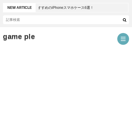
御用達】おすすめのiPhoneスマホケース6選！
NEW ARTICLE
game ple
ARK
モ
バ
イ