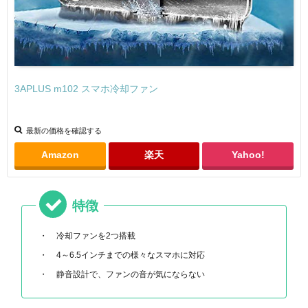
3APLUS m102 スマホ冷却ファン
最新の価格を確認する
Amazon
楽天
Yahoo!
特徴
冷却ファンを2つ搭載
4～6.5インチまでの様々なスマホに対応
静音設計で、ファンの音が気にならない