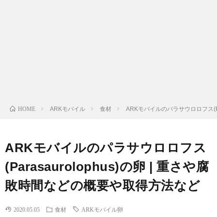
ル
ス
マ
HOME
ARKモバイル
食材
ARKモバイルのパラサウロロフス(Pa
ホ
ト
快
ピ
ARKモバイルのパラサウロロフス
適
ッ
(Parasaurolophus)の卵 | 重さや腐
敗時間などの概要や取得方法など
グ
ク
2020.05.05
食材
ARKモバイル卵
ッ
ス