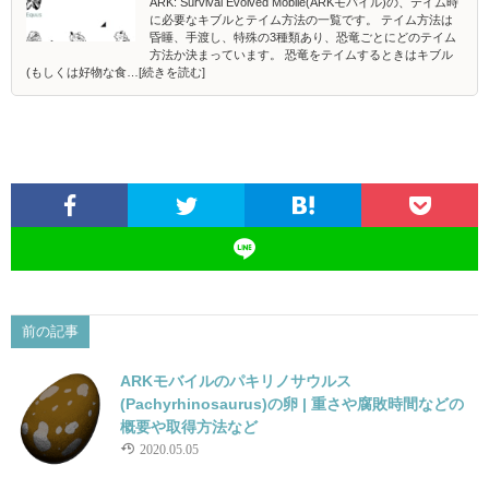
ARK: Survival Evolved Mobile(ARKモバイル)の、テイム時
に必要なキブルとテイム方法の一覧です。 テイム方法は
昏睡、手渡し、特殊の3種類あり、恐竜ごとにどのテイム
方法か決まっています。 恐竜をテイムするときはキブル
(もしくは好物な食…[続きを読む]
前の記事
ARKモバイルのパキリノサウルス
(Pachyrhinosaurus)の卵 | 重さや腐敗時間などの
概要や取得方法など
2020.05.05