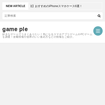
ゲーマー御用達】おすすめのiPhoneスマホケース6選！
NEW ARTICLE
game ple
好きなゲームでうまくありたい！気になるスマホアプリゲームやPCゲーム
を調査！攻略情報や効率のいい進め方などの情報をご紹介。
ARK
モ
バ
イ