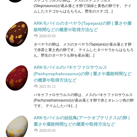
ステゴサウルスの卵は、メスのステゴサウルス
(Stegosaurus)が産み落とす卵で深緑と黄色の卵です。 テイ
ムしたステゴからはもちろん、野生のステゴ[…]
ARKモバイルのタペヤラ(Tapejara)の卵 | 重さや腐
敗時間などの概要や取得方法など
2020.05.05
タペヤラの卵は、メスのタペヤラ(Tapejara)が産み落とす卵
で赤茶と黄土色の卵です。 テイムしたタペヤラからはもちろ
ん、野生のタペヤラも卵を産み落[…]
ARKモバイルのパキケファロサウルス
(Pachycephalosaurus)の卵 | 重さや腐敗時間など
の概要や取得方法など
2021.01.12
パキケファロサウルスの卵は、メスのパキケファロサウルス
(Pachycephalosaurus)が産み落とす卵で赤とオレンジ色の卵
です。 テイムしたパキ[…]
ARKモバイルの始祖鳥(アーケオプテリクス)の卵 |
重さや腐敗時間などの概要や取得方法など
2020.05.05