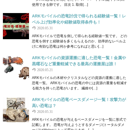
使用できる卵です。 目次 1. 取得[…]
ARKモバイルの恐竜討伐で得られる経験値一覧！レ
ベル上げ効率化や経験値取得条件も！
2020.05.31
ARKモバイルで恐竜を倒して得られる経験値一覧です。 どの
恐竜を倒すと経験値を多くもらえるのか、効率的なレベル上
げに有効な恐竜は何か参考になればと思い[…]
ARKモバイルの資源運搬に適した恐竜一覧！金属や
黒曜石など重量軽減できる最高の運搬屋は誰！
2020.05.21
ARKモバイルの木材やクリスタルなどの資源の運搬に適した
恐竜一覧。 ARKモバイルの恐竜の中には資源の重量を軽減す
る能力を持った恐竜がいます。 繊維や[…]
ARKモバイルの恐竜ベースダメージ一覧！攻撃力が
高い恐竜は？
2020.05.31
ARKモバイルの恐竜が与えるベースダメージを一覧に形式で
記載します。 恐竜が与えようとするダメージ(トータルダメ
ージ)はMeleeによって変わります。[…]