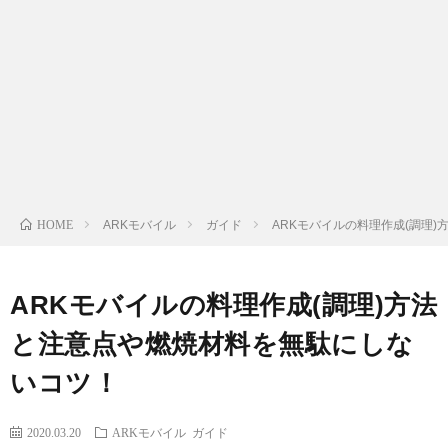
ル
ス
マ
HOME
ARKモバイル
ガイド
ARKモバイルの料理作成(調理
ホ
ト
快
ピ
ARKモバイルの料理作成(調理)方法
適
ッ
と注意点や燃焼材料を無駄にしな
いコツ！
グ
ク
2020.03.20
ARKモバイル
ガイド
ッ
ス