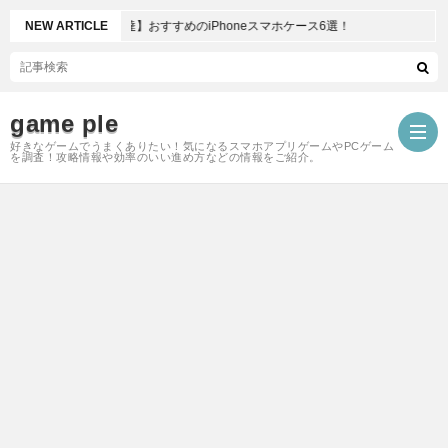
ゲーマー御用達】おすすめのiPhoneスマホケース6選！
NEW ARTICLE
game ple
好きなゲームでうまくありたい！気になるスマホアプリゲームやPCゲーム
を調査！攻略情報や効率のいい進め方などの情報をご紹介。
ARK
モ
バ
イ